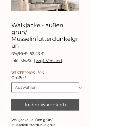
Walkjacke - außen
grün/
Musselinfutterdunkelgr
ün
Standardpreis
Sale-
 74,90 € 
52,43 €
Preis
inkl. MwSt.
|
zzgl. Versand
WINTER2025 -30%
Größe
*
In den Warenkorb
Walkjacke - außen grün/
Musselinfutterdunkelgrün