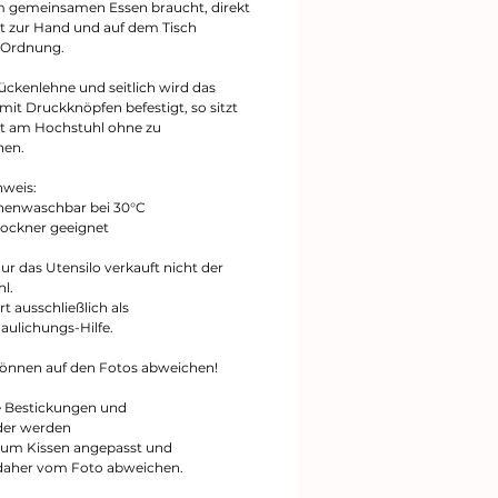
 gemeinsamen Essen braucht, direkt
eit zur Hand und auf dem Tisch
 Ordnung.
ückenlehne und seitlich wird das
mit Druckknöpfen befestigt, so sitzt
kt am Hochstuhl ohne zu
hen.
nweis:
nenwaschbar bei 30°C
Trockner geeignet
ur das Utensilo verkauft nicht der
hl.
rt ausschließlich als
aulichungs-Hilfe.
önnen auf den Fotos abweichen!
 Bestickungen und
der werden
 zum Kissen angepasst und
daher vom Foto abweichen.