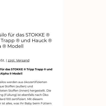
ilo für das STOKKE ®
p Trapp ® und Hauck ®
a ® Modell
Preis
wSt.
|
zzgl. Versand
 für das STOKKE ® Tripp Trapp ® und
 Alpha ® Modell
silos werden aus ökozertifizierten
que Stoffen (außen) und
eten Stoffen (innen) hergestellt. Die
ng (Füllung) ist ebenfalls nach Öko
ard 100 zertifiziert. Mit diesem
 ist alles, was Ihr Baby beim Füttern