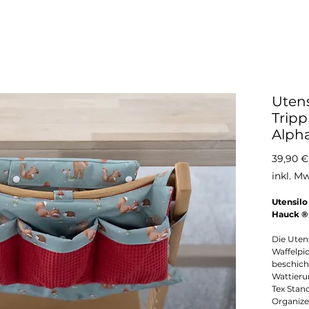
Utens
Trip
Alph
39,90 €
inkl. M
Utensilo
Hauck ®
Die Uten
Waffelpi
beschicht
Wattieru
Tex Stand
Organizer