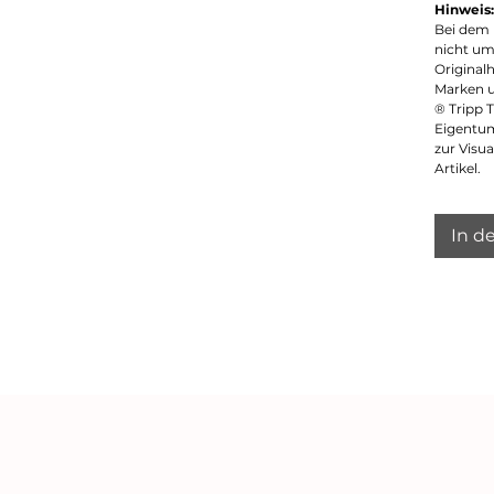
Hinweis:
Bei dem 
nicht um
Originalh
Marken 
® Tripp 
Eigentum
zur Visu
Artikel.
In d