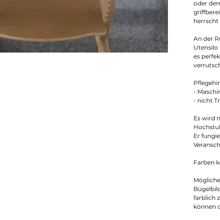
oder dem
griffber
herrscht
An der R
Utensilo 
es perfe
verrutsc
Pflegehi
- Maschi
- nicht 
Es wird n
Hochstu
Er fungie
Veransch
Farben k
Mögliche
Bügelbil
farblich
können 