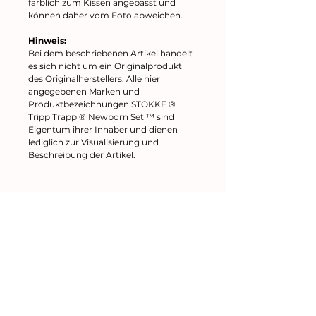
farblich zum Kissen angepasst und
können daher vom Foto abweichen.
Hinweis:
Bei dem beschriebenen Artikel handelt
es sich nicht um ein Originalprodukt
des Originalherstellers. Alle hier
angegebenen Marken und
Produktbezeichnungen STOKKE ®
Tripp Trapp ® Newborn Set ™ sind
Eigentum ihrer Inhaber und dienen
lediglich zur Visualisierung und
Beschreibung der Artikel.
Kleines kreatives Nähatelier
Impressum
AGB
Datenschutz
New In
New In
New In
New In
New In
New In
W
W
W
W
W
W
ic
ic
ic
ic
ic
ic