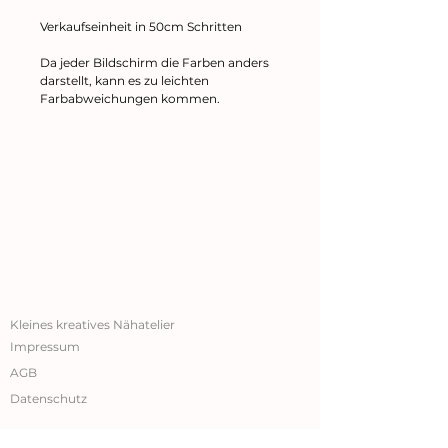
Verkaufseinheit in 50cm Schritten
Da jeder Bildschirm die Farben anders
darstellt, kann es zu leichten
Farbabweichungen kommen.
Kleines kreatives Nähatelier
Impressum
AGB
Datenschutz
New In
New In
New In
New In
New In
New In