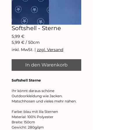
Softshell - Sterne
Preis
5,99 €
5,99 €
/
50cm
5,99 €
inkl. MwSt.
|
zzgl. Versand
pro
50
Zentimeter
In den Warenkorb
Softshell Sterne
Ihr könnt daraus schöne
Outdoorkleidung wie Jacken.
Matschhosen und vieles mehr nähen.
Farbe: blau mit lila Sternen
Material: 100% Polyester
Breite: 150cm
Gewicht: 280g/qm