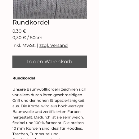
Rundkordel
Preis
0,30 €
0,30 €
/
50cm
0,30 €
inkl. MwSt.
|
zzgl. Versand
pro
50
Zentimeter
In den Warenkorb
Rundkordel
Unsere Baumwollkordeln zeichnen sich
vor allem durch ihren geschmeidigen
Griff und der hohen Strapazierfähigkeit
aus. Die Kordel wird aus hochwertiger
Baumwolle und zertifizierten Farben
hergestellt. Dadurch ist sie sehr weich,
flexibel und 100 % farbecht. Die breiten
10 mm Kordeln sind ideal für Hoodies,
Taschen, Turnbeutel und