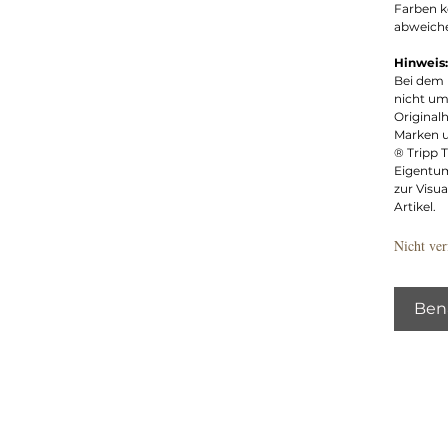
Farben k
abweich
Hinweis:
Bei dem 
nicht um
Originalh
Marken 
® Tripp 
Eigentum
zur Visu
Artikel.
Nicht ver
Bena