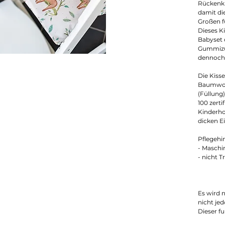
Rückenkis
damit die
Großen f
Dieses K
Babyset d
Gummizüg
dennoch s
Die Kiss
Baumwoll
(Füllung)
100 zertif
Kinderho
dicken Ei
Pflegehi
- Maschi
- nicht 
Es wird n
nicht je
Dieser fu