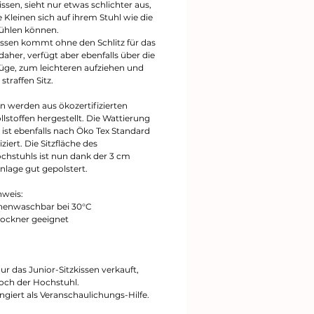
sen, sieht nur etwas schlichter aus,
 Kleinen sich auf ihrem Stuhl wie die
ühlen können.
issen kommt ohne den Schlitz für das
aher, verfügt aber ebenfalls über die
e, zum leichteren aufziehen und
traffen Sitz.
en werden aus ökozertifizierten
stoffen hergestellt. Die Wattierung
 ist ebenfalls nach Öko Tex Standard
iziert. Die Sitzfläche des
chstuhls ist nun dank der 3 cm
nlage gut gepolstert.
nweis:
nenwaschbar bei 30°C
Trockner geeignet
ur das Junior-Sitzkissen verkauft,
doch der Hochstuhl.
ngiert als Veranschaulichungs-Hilfe.