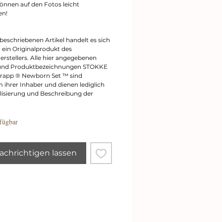
önnen auf den Fotos leicht
en!
beschriebenen Artikel handelt es sich
 ein Originalprodukt des
erstellers. Alle hier angegebenen
und Produktbezeichnungen STOKKE
Trapp ® Newborn Set ™ sind
 ihrer Inhaber und dienen lediglich
alisierung und Beschreibung der
fügbar
chrichtigen lassen
New In
New In
New In
New In
New In
New In
Schnellansicht
Schnellansicht
Schnellansicht
Schnellansicht
Schnellansicht
Schnellansicht
W
W
W
W
W
W
ic
ic
ic
ic
ic
ic
k
k
k
k
k
k
el
el
el
el
el
el