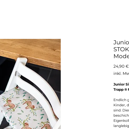
Junio
STOK
Mode
24,90 €
inkl. M
Junior S
Trapp ® 
Endlich g
Kinder, 
sind. Di
beschich
Eigenkol
langlebig