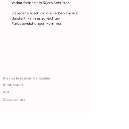
Verkaufseinheit in 50cm Schritten
Da jeder Bildschirm die Farben anders
darstellt, kann es zu leichten
Farbabweichungen kommen.
Kleines kreatives Nähatelier
Impressum
AGB
Datenschutz
New In
New In
New In
New In
New In
New In
W
W
W
W
W
W
ic
ic
ic
ic
ic
ic