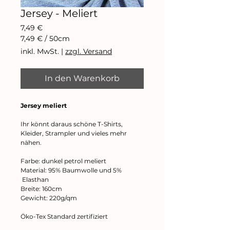
Jersey - Meliert
Preis
7,49 €
7,49 €
/
50cm
7,49 €
inkl. MwSt.
|
zzgl. Versand
pro
50
Zentimeter
In den Warenkorb
Jersey meliert
Ihr könnt daraus schöne T-Shirts,
Kleider, Strampler und vieles mehr
nähen.
Farbe: dunkel petrol meliert
Material: 95% Baumwolle und 5%
Elasthan
Breite: 160cm
Gewicht: 220g/qm
Öko-Tex Standard zertifiziert