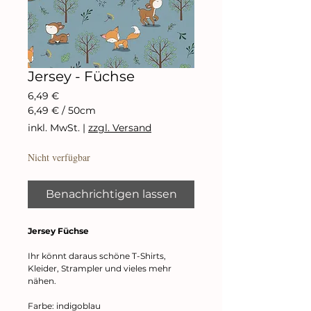
Jersey - Füchse
Preis
6,49 €
6,49 €
/
50cm
6,49 €
inkl. MwSt.
|
zzgl. Versand
pro
50
Nicht verfügbar
Zentimeter
Benachrichtigen lassen
Jersey Füchse
Ihr könnt daraus schöne T-Shirts,
Kleider, Strampler und vieles mehr
nähen.
Farbe: indigoblau