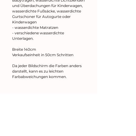
Babytragen, wasserdichte Lichtblenden
und Überdachungen für Kinderwagen,
wasserdichte Fußsäcke, wasserdichte
Gurtschoner für Autogurte oder
Kinderwagen
- wasserdichte Matratzen
- verschiedene wasserdichte
Unterlagen.
Breite 140cm
Verkaufseinheit in 50cm Schritten
Da jeder Bildschirm die Farben anders
darstellt, kann es zu leichten
Farbabweichungen kommen.
Kleines kreatives Nähatelier
Impressum
AGB
Datenschutz