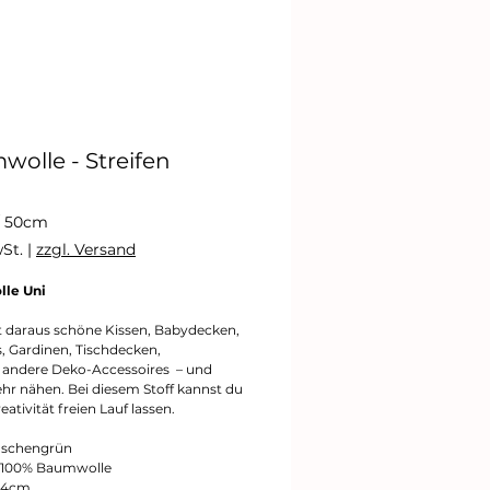
olle - Streifen
reis
/
50cm
wSt.
|
zzgl. Versand
le Uni
eter
t daraus schöne Kissen, Babydecken,
s, Gardinen, Tischdecken,
 andere Deko-Accessoires – und
ehr nähen. Bei diesem Stoff kannst du
eativität freien Lauf lassen.
laschengrün
: 100% Baumwolle
144cm