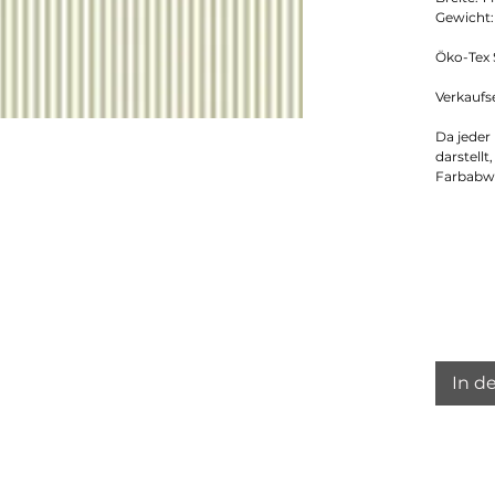
Gewicht:
Öko-Tex S
Verkaufs
Da jeder
darstellt
Farbabw
In d