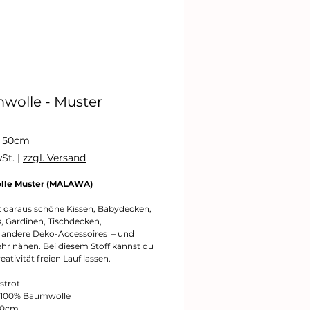
wolle - Muster
reis
/
50cm
wSt.
|
zzgl. Versand
le Muster (MALAWA)
eter
t daraus schöne Kissen, Babydecken,
s, Gardinen, Tischdecken,
 andere Deko-Accessoires – und
ehr nähen. Bei diesem Stoff kannst du
eativität freien Lauf lassen.
strot
: 100% Baumwolle
150cm