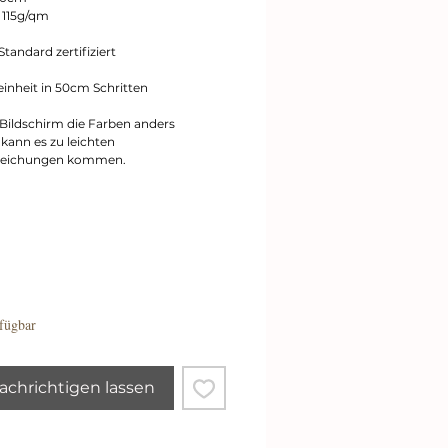
 115g/qm
tandard zertifiziert
einheit in 50cm Schritten
 Bildschirm die Farben anders
, kann es zu leichten
eichungen kommen.
fügbar
chrichtigen lassen
New In
New In
New In
New In
New In
New In
Schnellansicht
Schnellansicht
Schnellansicht
Schnellansicht
Schnellansicht
Schnellansicht