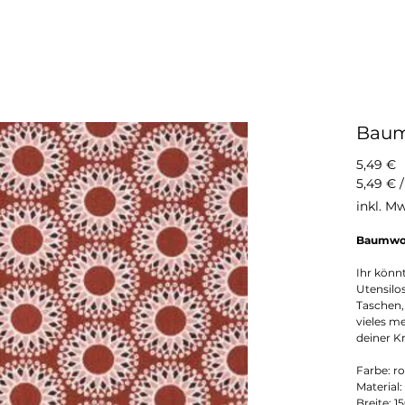
Baum
P
5,49 €
5,49 €
5,49 €
inkl. M
pro
50
Baumwol
Zentim
Ihr könn
Utensilo
Taschen,
vieles m
deiner Kr
Farbe: ro
Material
Breite: 