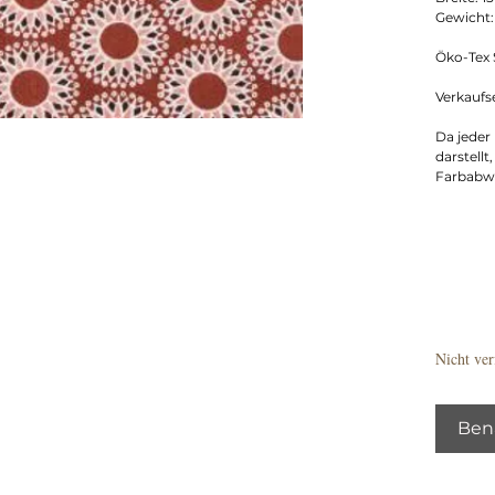
Gewicht:
Öko-Tex S
Verkaufs
Da jeder
darstellt
Farbabw
Nicht ver
Bena