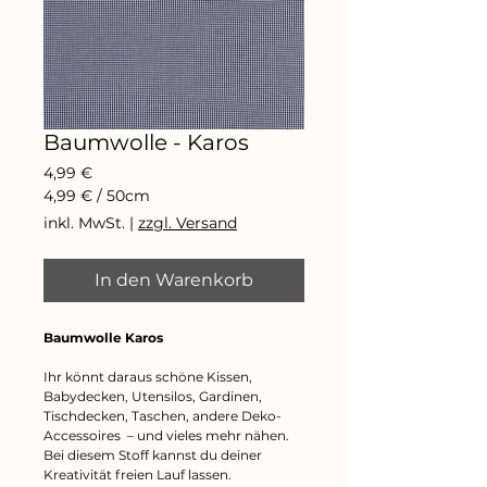
Baumwolle - Karos
Preis
4,99 €
4,99 €
/
50cm
4,99 €
inkl. MwSt.
|
zzgl. Versand
pro
50
Zentimeter
In den Warenkorb
Baumwolle Karos
Ihr könnt daraus schöne Kissen,
Babydecken, Utensilos, Gardinen,
Tischdecken, Taschen, andere Deko-
Accessoires – und vieles mehr nähen.
Bei diesem Stoff kannst du deiner
Kreativität freien Lauf lassen.