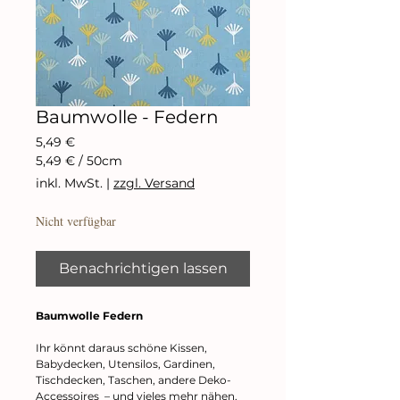
Baumwolle - Federn
Preis
5,49 €
5,49 €
/
50cm
5,49 €
inkl. MwSt.
|
zzgl. Versand
pro
50
Nicht verfügbar
Zentimeter
Benachrichtigen lassen
Baumwolle Federn
Ihr könnt daraus schöne Kissen,
Babydecken, Utensilos, Gardinen,
Tischdecken, Taschen, andere Deko-
Accessoires – und vieles mehr nähen.