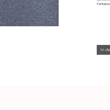
Farbabw
In d