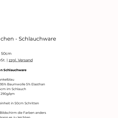
chen - Schlauchware
reis
/
50cm
wSt.
|
zzgl. Versand
n Schlauchware
eter
unkelblau
: 95% Baumwolle 5% Elasthan
35cm im Schlauch
: 290g/qm
einheit in 50cm Schritten
 Bildschirm die Farben anders
, kann es zu leichten