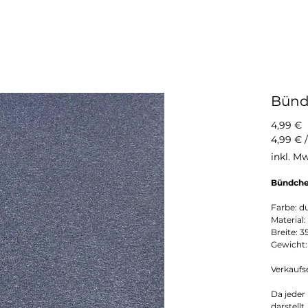
Bünd
P
4,99 €
4,99 €
4,99 €
inkl. M
pro
50
Bündche
Zentim
Farbe: d
Material
Breite: 
Gewicht
Verkaufs
Da jeder
darstellt